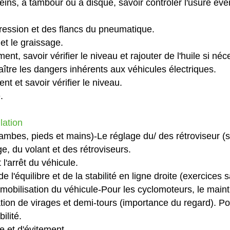
reins, à tambour ou à disque, savoir contrôler l'usure éven
ression et des flancs du pneumatique.
 et le graissage.
nt, savoir vérifier le niveau et rajouter de l'huile si néc
naître les dangers inhérents aux véhicules électriques.
t et savoir vérifier le niveau.
.
lation
jambes, pieds et mains)-Le réglage du/ des rétroviseur (s
e, du volant et des rétroviseurs.
l'arrêt du véhicule.
e l'équilibre et de la stabilité en ligne droite (exercices
mmobilisation du véhicule-Pour les cyclomoteurs, le maintien
ation de virages et demi-tours (importance du regard). P
ilité.
 et d'évitement.