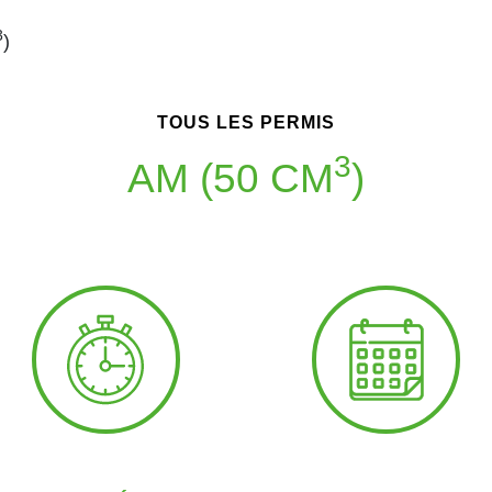
3
)
TOUS LES PERMIS
3
AM (50 CM
)