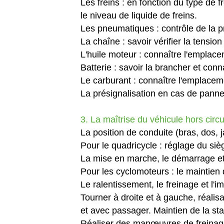
Les freins : en fonction du type de f
le niveau de liquide de freins.
Les pneumatiques : contrôle de la p
La chaîne : savoir vérifier la tension
L'huile moteur : connaître l'emplaceme
Batterie : savoir la brancher et con
Le carburant : connaître l'emplacemen
La présignalisation en cas de panne
3. La maîtrise du véhicule hors circu
La position de conduite (bras, dos, 
Pour le quadricycle : réglage du sièg
La mise en marche, le démarrage et 
Pour les cyclomoteurs : le maintien d
Le ralentissement, le freinage et l'i
Tourner à droite et à gauche, réalis
et avec passager. Maintien de la stab
Réaliser des manœuvres de freinage